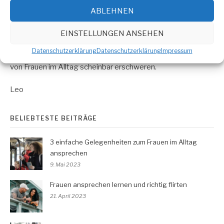
ABLEHNEN
Auch mir fiel es immer sehr schwer, einen ersten Schritt
dahingehend zu tun.
EINSTELLUNGEN ANSEHEN
Weil mich diese Sache nicht zur Ruhe kommen ließ, schreibe
Datenschutzerklärung
Datenschutzerklärung
Impressum
ich hier über Gründe und Ängste, die uns das Ansprechen
von Frauen im Alltag scheinbar erschweren.
Leo
BELIEBTESTE BEITRÄGE
3 einfache Gelegenheiten zum Frauen im Alltag
ansprechen
9. Mai 2023
Frauen ansprechen lernen und richtig flirten
21. April 2023