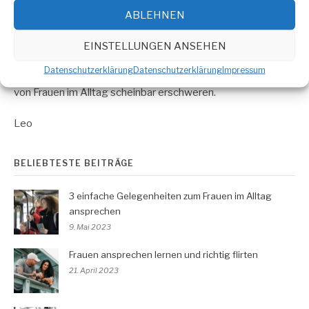
ABLEHNEN
Auch mir fiel es immer sehr schwer, einen ersten Schritt
dahingehend zu tun.
EINSTELLUNGEN ANSEHEN
Weil mich diese Sache nicht zur Ruhe kommen ließ, schreibe
Datenschutzerklärung
Datenschutzerklärung
Impressum
ich hier über Gründe und Ängste, die uns das Ansprechen
von Frauen im Alltag scheinbar erschweren.
Leo
BELIEBTESTE BEITRÄGE
3 einfache Gelegenheiten zum Frauen im Alltag
ansprechen
9. Mai 2023
Frauen ansprechen lernen und richtig flirten
21. April 2023